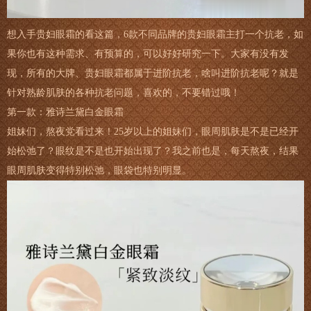
想入手贵妇眼霜的看这篇，6款不同品牌的贵妇眼霜主打一个抗老，如
果你也有这种需求、有预算的，可以好好研究一下。大家有没有发
现，所有的大牌、贵妇眼霜都属于进阶抗老，啥叫进阶抗老呢？就是
针对熟龄肌肤的各种抗老问题，喜欢的，不要错过哦！
第一款：雅诗兰黛白金眼霜
姐妹们，熬夜党看过来！25岁以上的姐妹们，眼周肌肤是不是已经开
始松弛了？眼纹是不是也开始出现了？我之前也是，每天熬夜，结果
眼周肌肤变得特别松弛，眼袋也特别明显。