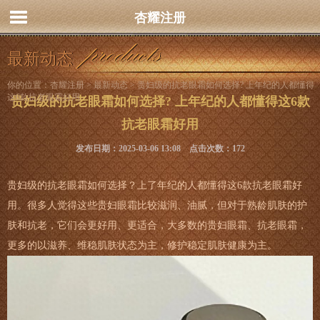
杏耀注册
最新动态
你的位置：
杏耀注册
>
最新动态
> 贵妇级的抗老眼霜如何选择? 上年纪的人都懂得
这6款抗老眼霜好用
贵妇级的抗老眼霜如何选择? 上年纪的人都懂得这6款
抗老眼霜好用
发布日期：2025-03-06 13:08 点击次数：172
贵妇级的抗老眼霜如何选择？上了年纪的人都懂得这6款抗老眼霜好
用。很多人觉得这些贵妇眼霜比较滋润、油腻，但对于熟龄肌肤的护
肤和抗老，它们会更好用、更适合，大多数的贵妇眼霜、抗老眼霜，
更多的以滋养、维稳肌肤状态为主，修护稳定肌肤健康为主。