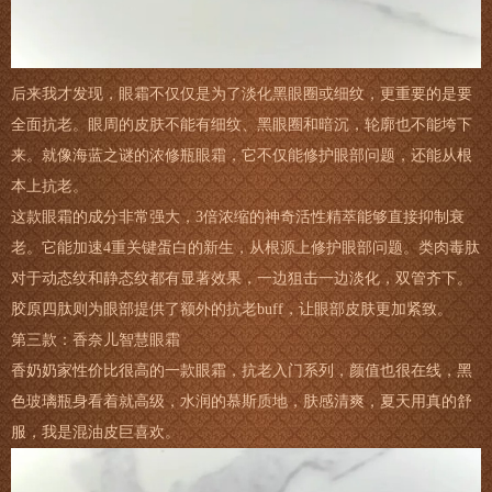
后来我才发现，眼霜不仅仅是为了淡化黑眼圈或细纹，更重要的是要
全面抗老。眼周的皮肤不能有细纹、黑眼圈和暗沉，轮廓也不能垮下
来。就像海蓝之谜的浓修瓶眼霜，它不仅能修护眼部问题，还能从根
本上抗老。
这款眼霜的成分非常强大，3倍浓缩的神奇活性精萃能够直接抑制衰
老。它能加速4重关键蛋白的新生，从根源上修护眼部问题。类肉毒肽
对于动态纹和静态纹都有显著效果，一边狙击一边淡化，双管齐下。
胶原四肽则为眼部提供了额外的抗老buff，让眼部皮肤更加紧致。
第三款：香奈儿智慧眼霜
香奶奶家性价比很高的一款眼霜，抗老入门系列，颜值也很在线，黑
色玻璃瓶身看着就高级，水润的慕斯质地，肤感清爽，夏天用真的舒
服，我是混油皮巨喜欢。