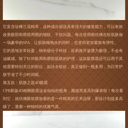
它富含珍稀兰花精萃，这种成分据说具有强大的修复能力，可以有效
改善眼部和唇部周围的细纹、干纹问题。每次使用都仿佛在给肌肤做
一场豪华的SPA，让肌肤喝饱水的同时，也变得更加紧致有弹性。
它的质地非常轻盈，纳米级分子科技，容易推开渗透力极强，不会有
油腻感。除了针对眼周和唇部肌肤的护理，这款眼唇霜还可以用于其
他需要特别关注的部位，如法令纹处，真正做到一瓶多用，为日常护
肤节省了不少时间呢。
第五款：肌肤之匙4D眼霜
CPB新版4D精雕眼霜这金灿灿的瓶身，颜值简直高到爆表啦！每次看
到它，就仿佛眼前摆放着的是一件精美的艺术品呀，那设计别提多高
级了，透着一种独特的优雅气质。