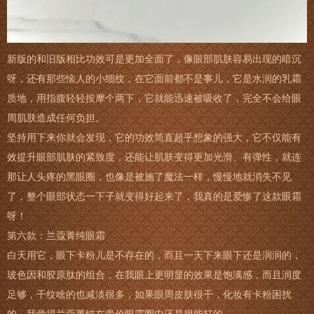
新版的和旧版相比功效可是更加全面了，像眼部肌肤容易出现的暗沉
呀，还有那些恼人的小细纹，在它面前都不是事儿，它是水润的乳霜
质地，用指腹轻轻按摩个两下，它就能迅速被吸收了，完全不会给眼
周肌肤造成任何负担。
坚持用下来你就会发现，它的功效简直超乎想象的强大，它不仅能有
效提升眼部肌肤的紧致度，还能让肌肤变得更加光滑、有弹性，就连
那让人头疼的黑眼圈，也像是被施了魔法一样，慢慢地就消失不见
了，整个眼部状态一下子就变得好起来了，我真的是爱惨了这款眼霜
呀！
第六款：兰蔻菁纯眼霜
白天用它，眼下卡粉儿是不存在的，而且一天下来眼下还是润润的，
玻色因和胶原肽的组合，在我眼上更明显的效果是饱满感，而且润度
足够，干纹啥的也减淡很多，如果眼周皮肤很干，化妆有卡粉困扰