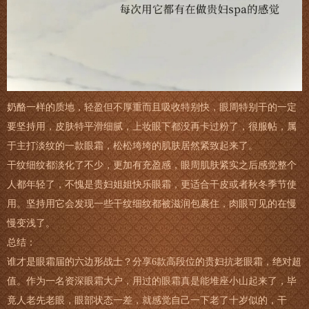
奶酪一样的质地，轻盈但不厚重而且吸收特别快，眼周特别干的一定
要坚持用，皮肤特平滑细腻，上妆眼下都没再卡过粉了，很服帖，属
于主打淡纹的一款眼霜，松松垮垮的肌肤居然紧致起来了。
干纹细纹都淡化了不少，更加有充盈感，眼周肌肤紧实之后感觉整个
人都年轻了，不愧是贵妇姐姐快乐眼霜，更适合干皮或者秋冬季节使
用。坚持用它会发现一些干纹细纹都被滋润包裹住，肉眼可见的在慢
慢变浅了。
总结：
谁才是眼霜届的六边形战士？分享6款高段位的贵妇抗老眼霜，绝对超
值。作为一名资深眼霜大户，用过的眼霜真是能堆座小山起来了，毕
竟人老先老眼，眼部状态一差，就感觉自己一下老了十岁似的，干