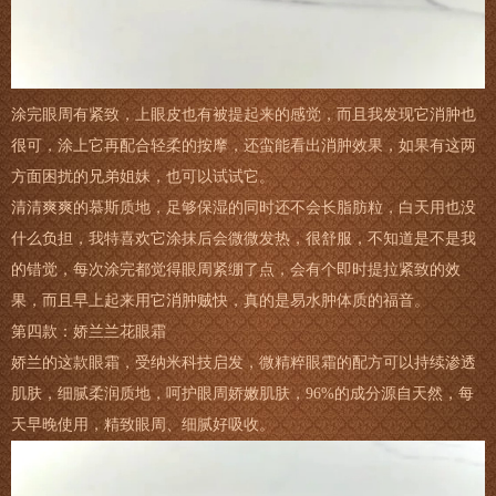
涂完眼周有紧致，上眼皮也有被提起来的感觉，而且我发现它消肿也
很可，涂上它再配合轻柔的按摩，还蛮能看出消肿效果，如果有这两
方面困扰的兄弟姐妹，也可以试试它。
清清爽爽的慕斯质地，足够保湿的同时还不会长脂肪粒，白天用也没
什么负担，我特喜欢它涂抹后会微微发热，很舒服，不知道是不是我
的错觉，每次涂完都觉得眼周紧绷了点，会有个即时提拉紧致的效
果，而且早上起来用它消肿贼快，真的是易水肿体质的福音。
第四款：娇兰兰花眼霜
娇兰的这款眼霜，受纳米科技启发，微精粹眼霜的配方可以持续渗透
肌肤，细腻柔润质地，呵护眼周娇嫩肌肤，96%的成分源自天然，每
天早晚使用，精致眼周、细腻好吸收。