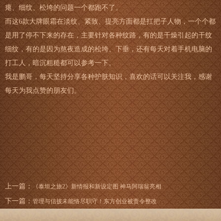
瘪、细纹、松垮的问题一个都跑不了。
而这6款大牌眼霜在淡纹、紧致、提亮方面都是扛把子人物，一个个都
是用了停不下来的存在，主要针对各种纹路，有的是干燥引起的干纹
细纹，有的是因为熬夜造成的松垮、下垂，还有每天对着手机电脑的
打工人，暗沉粗糙都可以参考一下。
我是鹏哥，每天坚持分享各种护肤知识，喜欢的话可以关注我，感谢
每天为我点赞的朋友们。
上一篇：
《泰坦之旅2》新情报和新设定图 神马阿瑞翁亮相
下一篇：
管理与信披未能恪尽职守！东方创业被责令整改