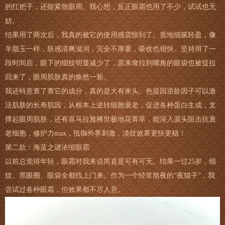
的扛把子，还能紧致眼周。我心想，反正眼霜也用了不少，试试也无
妨。
结果用了两次后，我真的被它的使用感震惊到了。质地细腻轻盈，像
羊脂玉一样，肤感清爽滋润，完全不厚重，吸收也很快。坚持用了一
段时间后，眼下的细纹明显减少了，原来耷拉到嘴角的眼袋也被提拉
回来了，眼周肌肤真的焕然一新。
我还特意查了查它的成分，真的是大有来头。色提因逆龄因子可以激
活肌肤的长寿肌因，从根本上逆转细胞衰老，促进各种蛋白生成，支
撑起眼周肌肤，还有喜马拉雅稀世极地花菁萃，能深入源头阻击抗衰
老细胞，修护力max，抵御外界刺激，淡纹效果更快更稳！
第二款：海蓝之谜浓缩眼霜
以前总觉得年轻，眼霜对我来说简直是可有可无。结果一过25岁，细
纹、黑眼圈、眼袋全都找上门来。作为一个经常熬夜的“夜猫子”，我
尝试过各种眼霜，但效果都不尽人意。