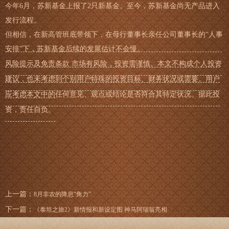
今年6月，苏新基金上报了2只新基金。至今，苏新基金尚无产品进入
发行流程。
但相信，在新高管班底带领下，在母行董事长亲任公司董事长的“人事
安排”下，苏新基金后续的发展估计不会慢。
风险提示及免责条款 市场有风险，投资需谨慎。本文不构成个人投资
建议，也未考虑到个别用户特殊的投资目标、财务状况或需要。用户
应考虑本文中的任何意见、观点或结论是否符合其特定状况。据此投
资，责任自负。
上一篇：
8月非农的降息“角力”
下一篇：
《泰坦之旅2》新情报和新设定图 神马阿瑞翁亮相